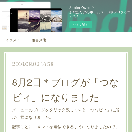
Ameba Owndで
あなただけのホームページやブログをつ
くろう
今すぐ試す
イラスト
落書き他
2016.08.02 14:58
8月2日＊ブログが「つな
ビィ」になりました
メニューのブログをクリック致しますと「つなビィ」に飛
ぶ仕様になりました。
記事ごとにコメントを送信できるようになりましたので、