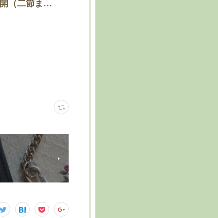
『風物語 ～かざみどり～』①怪盗の子 先行公開（二節まで）｜鳴海穗｜pixivFANBOX