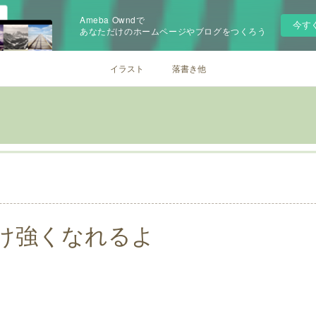
Ameba Owndで
今す
あなただけのホームページやブログをつくろう
イラスト
落書き他
け強くなれるよ