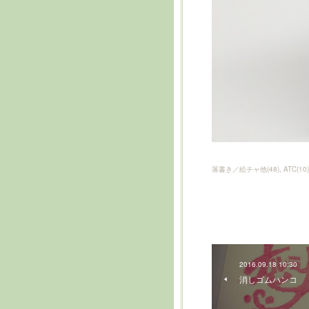
落書き／絵チャ他
(
48
)
ATC
(
10
)
2016.09.18 10:30
消しゴムハンコ