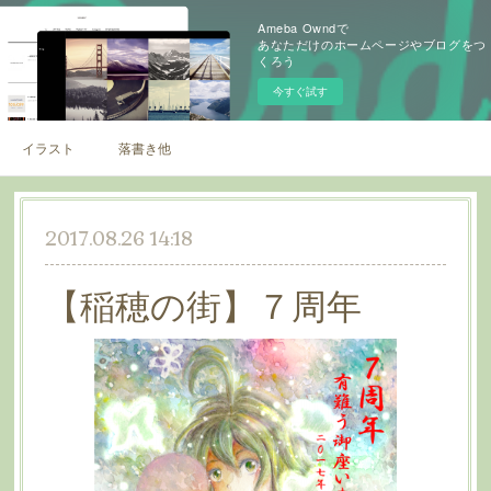
Ameba Owndで
あなただけのホームページやブログをつ
くろう
今すぐ試す
イラスト
落書き他
2017.08.26 14:18
【稲穂の街】７周年