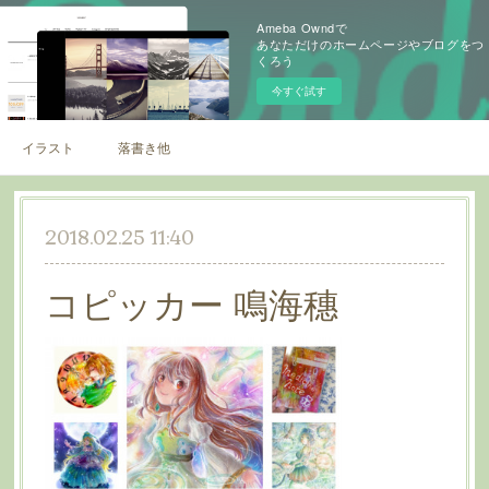
Ameba Owndで
あなただけのホームページやブログをつ
くろう
今すぐ試す
イラスト
落書き他
2018.02.25 11:40
コピッカー 鳴海穗