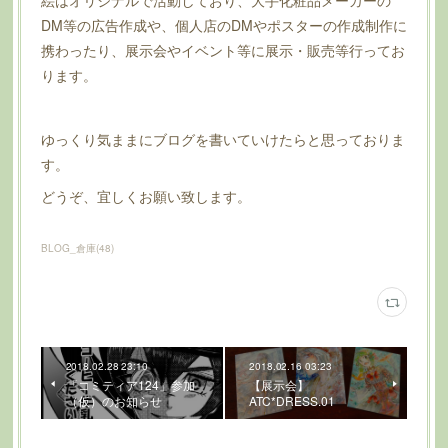
DM等の広告作成や、個人店のDMやポスターの作成制作に
携わったり、展示会やイベント等に展示・販売等行ってお
ります。
ゆっくり気ままにブログを書いていけたらと思っておりま
す。
どうぞ、宜しくお願い致します。
BLOG_倉庫
(
48
)
2018.02.28 23:10
2018.02.16 03:23
「コミティア124」参加
【展示会】
（仮）のお知らせ
ATC*DRESS.01