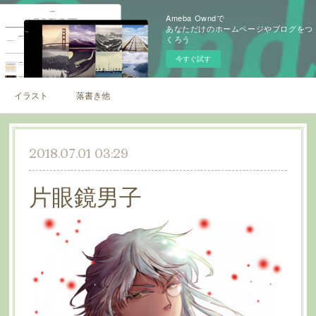
Ameba Owndで
あなただけのホームページやブログをつ
くろう
今すぐ試す
イラスト
落書き他
2018.07.01 03:29
片眼鏡男子