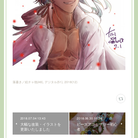
落書き／絵チャ他
(
48
)
デジタル
(
51
)
2018
(
12
)
2018.07.04 13:43
2018.06.30 16:59
大幅な改装・イラストを
ビーズアクセサリー初心
更新いたしました
者