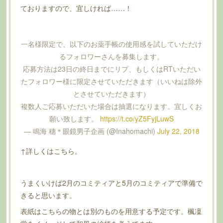
ておりますので、宜しければ……！
一名様限定で、以下のお薬手帳の使用感を試していただけ
るフォロワーさんを募集します。
応募方法は23日の終日までにリプ、もしくはRTいただい
たフォロワー様に限定させていただきます（いいねは除外
とさせていただきます）
複数人ご応募いただいた場合は抽選になります。宜しくお
願い致します。
https://t.co/yZ5FyjLuwS
— 鳴海 穗＊眼鏡男子企画 (@Inahomachi)
July 22, 2018
↑詳しくはこちら。
うまくいけば2月のコミティアと5月のコミティアで準備で
きると思います。
表紙はこちらの物とは別のものを用意する予定です。楓凜