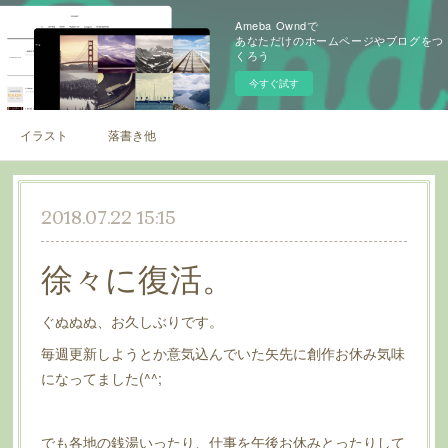
Ameba Owndで
あなただけのホームページやブログをつ
くろう
今すぐ試す
イラスト
落書き他
2018.07.22 15:15
徐々に復活。
ぐぬぬぬ、お久しぶりです。
毎週更新しようとか意気込んでいた矢先に創作お休み気味
になってました(^^;
でも各地の銭湯いったり、仕事を午後お休みとったりして