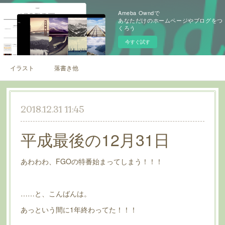
Ameba Owndで
あなただけのホームページやブログをつ
くろう
今すぐ試す
イラスト
落書き他
2018.12.31 11:45
平成最後の12月31日
あわわわ、FGOの特番始まってしまう！！！
……と、こんばんは。
あっという間に1年終わってた！！！