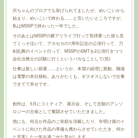
沢ちゃんのブログでも挙げられてましたが、めいこいから
始まり、めいこいで終わる……と言いたいところですが、
私はMSSPで終わった一年でした。
そのあとはMSSPの横アリライブ行って気球乗った彼ら見
てくっそ泣いて、アカセカの1周年記念の公演行って、刀
剣乱舞のイベント行って、MSSPのSMTを2公演行きつつ
会社法務士の試験に行くというバカなことして(笑)
仕事は新しい部署……というか、本望の経理に異動、職場
は電撃の本社移転。ありがたくも、ギスギスしないで仕事
できてて幸せです。
創作は、5月にコミティア、展示会、そして念願のアンソ
ロジーの主催として奮闘させていただきました。
他にも、何点か作品のご依頼を頂戴したり、年明け後のイ
ベントに向けた作品の準備も携わらさせていただき、何か
と充実した一年を過ごせた気がします。