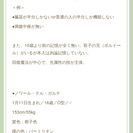
＜例＞
●臓器が半分しかないor普通の人の半分しか機能しない
●満腹中枢が無い
また、10歳より前の記憶が全く無い。双子の兄（ボルドー
ル）がいるが本人は勿論記憶していない。
回復魔法が中心で、光属性の技が主体。
●ノワール・テル・ガルテ
1月11日生まれ／16歳／O型／♂
153cm/55kg
髪色：柑子色
瞳の色：バーミリオン