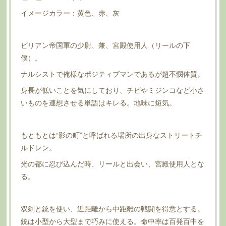
イメージカラー：黄色、赤、灰
ビリアン帝国軍の少尉、兼、宮殿使用人（リールの下
僕）。
ナルシストで俺様なポジティブマンであるが超不憫体質。
身長が低いことを気にしており、チビやミジンコなど小さ
いものを連想させる単語はキレる。地味に短気。
もともとは“影の町”と呼ばれる場所の出身なストリートチ
ルドレン。
光の都に忍び込んだ時、リールと出会い、宮殿使用人とな
る。
双剣と銃を使い、近距離から中距離の戦闘を得意とする。
銃は小型から大型まで巧みに使える。命中率は百発百中を