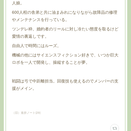
人娘。
600人程の舎弟と共に油まみれになりながら故障品の修理
やメンテナンスを行っている。
ツンデレ枠。婚約者のリールに対し冷たい態度を取るけど
愛情の裏返しです。
自由人で時間にはルーズ。
機械の他にはサイエンスフィクション好きで、いつか巨大
ロボを一人で開発し、操縦することが夢。
戦闘は弓で中距離担当。回復技も使えるのでメンバーの支
援がメイン。
（旧）進捗ノート
(
29
)