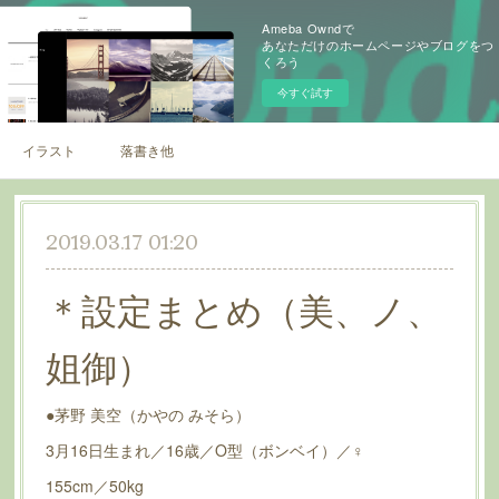
Ameba Owndで
あなただけのホームページやブログをつ
くろう
今すぐ試す
イラスト
落書き他
2019.03.17 01:20
＊設定まとめ（美、ノ、
姐御）
●茅野 美空（かやの みそら）
3月16日生まれ／16歳／O型（ボンベイ）／♀
155cm／50kg