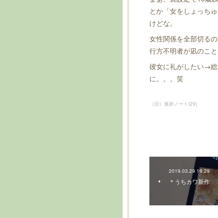
とか「女をしょっちゅ
けどな。
女性関係を全部切るの
行方不明者が凪のこと
彼女に礼がしたい→総
に。。。笑
（旧）進捗ノート
(
29
)
2019.03.29 19:29
＊うちカワ新作