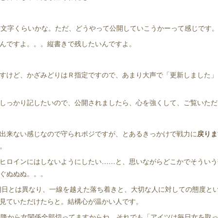
200文字くらいかな。ただ、どうやって公開していこうかーって感じです
んですよ。。。縦書きで残したいんですよ。
すけど、かざみどりはＲ指定ですので、あまり大声で「更新しました」
しっかり記したいので、公開されましたら、心を強くして、ご覧いただ
出来ない感じなので守られポジですが、とあるきっかけで戦力に
戻りま
。
ヒロインにはしないようにしたい……と、思いながらどこかでそういう
ぐぬぬぬ。。。
の朝日とは異なり、一線を越えた落ち着きと、大切な人に対しての態度と
見ていただけたらと。結構心が温かい人です。
以降から女関係全部切ってますからね。それでも「アイツは毎日女を取