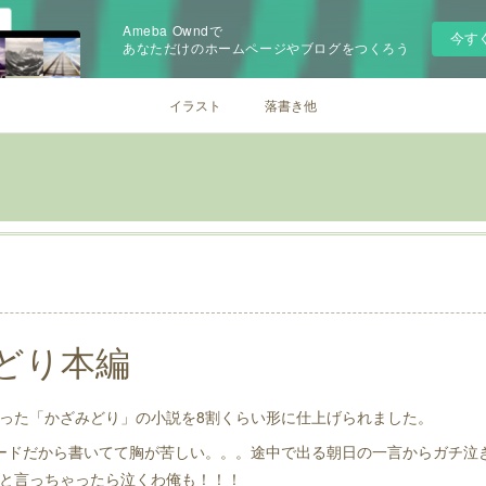
Ameba Owndで
今す
あなただけのホームページやブログをつくろう
イラスト
落書き他
どり本編
った「かざみどり」の小説を8割くらい形に仕上げられました。
ードだから書いてて胸が苦しい。。。途中で出る朝日の一言からガチ泣
と言っちゃったら泣くわ俺も！！！