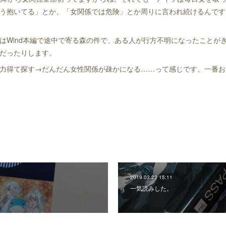
う抱いてる」とか、「女関係では危険」とか周りに言われ続けるんです
はWind本編で途中で寄る森の件で、ある人が行方不明になったことが
だったりします。
力得て探す→だんだん女性関係が疎かになる……って感じです。一番お
2019.03.22 15:11
一気読みした。