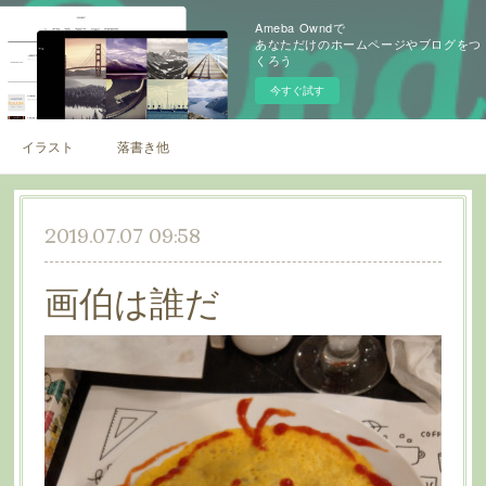
Ameba Owndで
あなただけのホームページやブログをつ
くろう
今すぐ試す
イラスト
落書き他
2019.07.07 09:58
画伯は誰だ