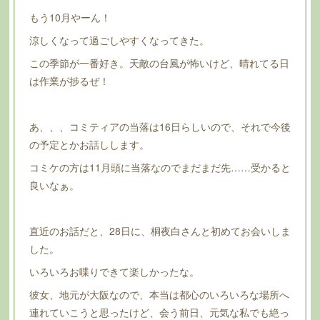
もう10月やーん！
涼しくなって過ごしやすくなってきた。
この季節が一番好き。天敵の台風が怖いけど、晴れてる日
は作業が捗るぜ！
あ、、、コミティアの当落は16日らしいので、それで今後
の予定とかお話しします。
コミケの方は11月頭に当落なのでまだまだ先……受かると
良いなぁ。
直近のお話だと、28日に、桐夜白さんと初めてお会いしま
した。
いろいろお喋りできて楽しかったな。
彼女、地元が大阪なので、本当は都心のいろいろな場所へ
連れていこうと思ったけど、会う前日、元気な私でも絶っ