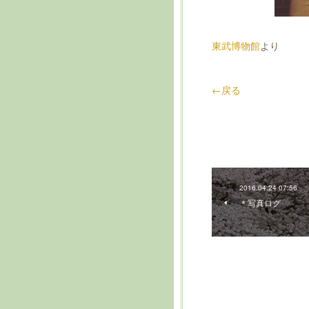
東武博物館
より
←戻る
2016.04.24 07:56
＊写真ログ