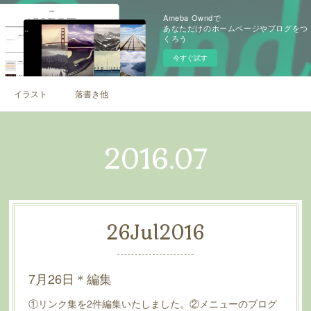
Ameba Owndで
あなただけのホームページやブログをつ
くろう
今すぐ試す
イラスト
落書き他
2016
.
07
26
Jul
2016
7月26日＊編集
①リンク集を2件編集いたしました。②メニューのブログ