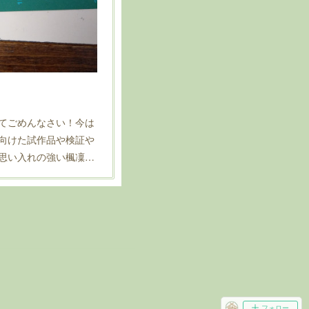
てごめんなさい！今は
向けた試作品や検証や
思い入れの強い楓凜…
フォロー