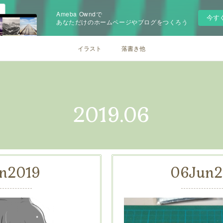
Ameba Owndで
今す
あなただけのホームページやブログをつくろう
イラスト
落書き他
2019
.
06
n
2019
06
Jun
2