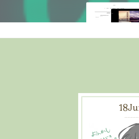
18
Ju