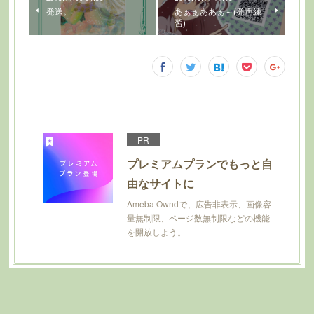
発送。
あぁぁああぁ～(発声練
習)
PR
プレミアムプランでもっと自
由なサイトに
Ameba Owndで、広告非表示、画像容
量無制限、ページ数無制限などの機能
を開放しよう。