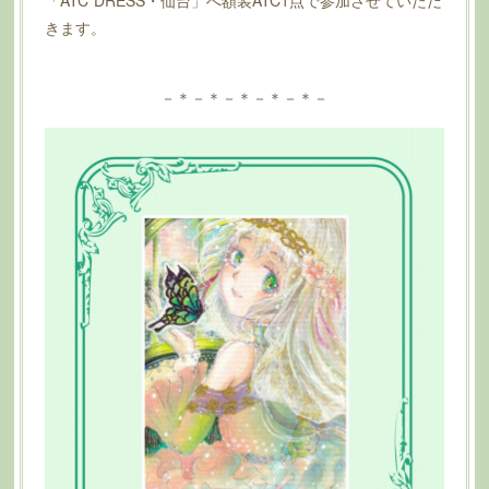
きます。
－＊－＊－＊－＊－＊－