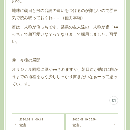
ので。
地味に朝日と努の台詞の違いをつけるのが難しいので雰囲
気で読み取っておくれ……（他力本願）
努は一人称が俺っちです。某県の友人達の一人称が皆「●●
っち」で超可愛いな？ってなりまして採用しました。可愛
い。
④ 今後の展開
オリジナル同様に凪が●●されますが、朝日達が助けに向か
うまでの過程をもう少ししっかり書きたいなぁーって思っ
ています。
2020.08.31 00:18
2020.08.19 05:54
覚書
覚書。