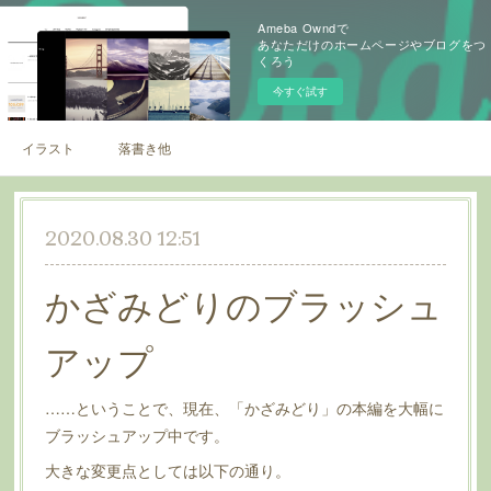
Ameba Owndで
あなただけのホームページやブログをつ
くろう
今すぐ試す
イラスト
落書き他
2020.08.30 12:51
かざみどりのブラッシュ
アップ
……ということで、現在、「かざみどり」の本編を大幅に
ブラッシュアップ中です。
大きな変更点としては以下の通り。